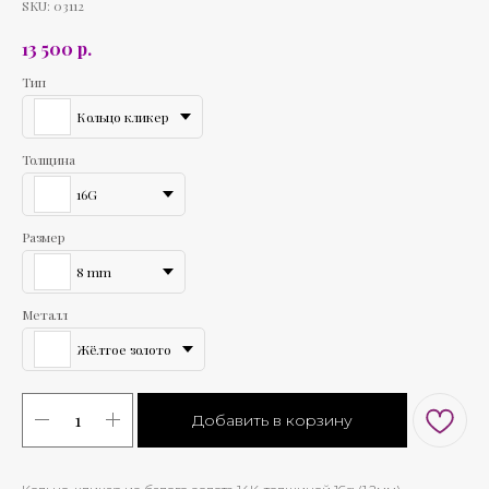
SKU:
03112
р.
13 500
Тип
Кольцо кликер
Толщина
16G
Размер
8 mm
Металл
Жёлтое золото
Добавить в корзину