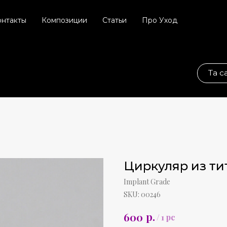
онтакты
Композиции
Статьи
Про Уход
Та самая соц. сет
Циркуляр из ти
Implant Grade
SKU:
00246
р.
600
/
1 pc