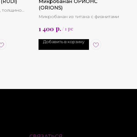
(RUDI)
Микробанан ОРИОНС
(ORIONS)
, толщиной
Микробанан из титана с фианитами
р.
1 400
/
1 pc
азмера
Добавить в корзину
СВЯЗАТЬСЯ