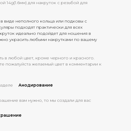
й 14g(1.6мм) для накруток с резьбой для
 в виде неполного кольца или подковы с
куляры подходят практически для всех
акруток идеально подойдет для ношения в
ожно украсить любыми накрутками по вашему
 в любой цвет, кроме черного и красного.
те пожалуйста желаемый цвет в комментарии к
азделе
Анодирование
рашение вам нужно, то мы создали для вас
украшение