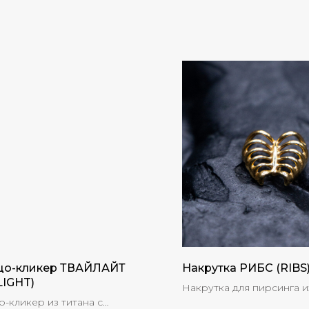
цо-кликер ТВАЙЛАЙТ
Накрутка РИБС (RIBS
LIGHT)
Накрутка для пирсинга из
о-кликер из титана с
толщиной 14G (1.2 mm)