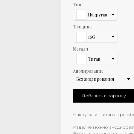
Тип
Накрутка
Толщина
16G
Металл
Титан
Анодирование
Добавить в корзину
Накрутка из титана с резьб
Изделие можно анодировать
Выбрав эту опцию, сообщи