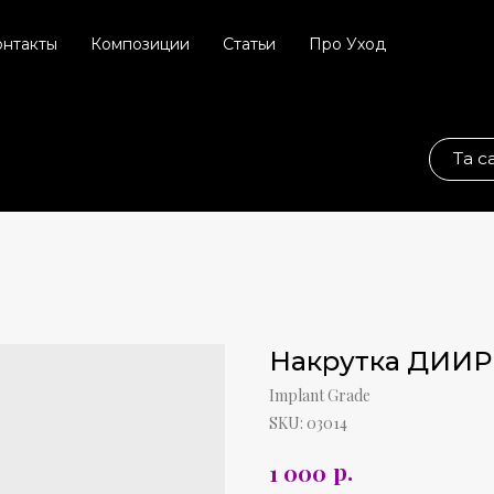
онтакты
Композиции
Статьи
Про Уход
Та самая соц. сет
Накрутка ДИИР
Implant Grade
SKU:
03014
р.
1 000