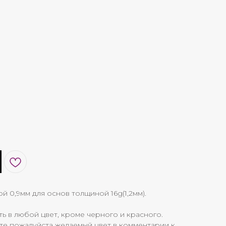
ой 0,9мм для основ толщиной 16g(1,2мм).
 в любой цвет, кроме черного и красного.
те пожалуйста желаемый цвет в комментарии к