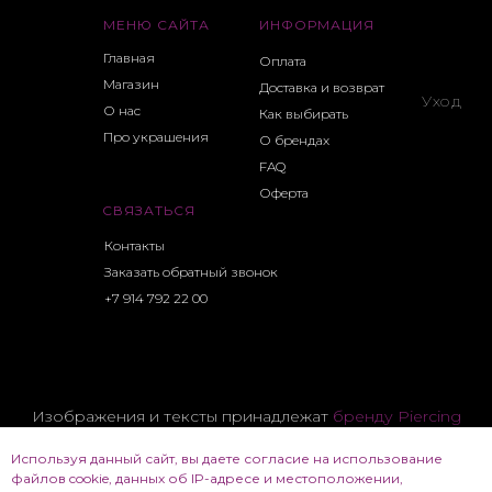
МЕНЮ САЙТА
ИНФОРМАЦИЯ
Главная
Оплата
Магазин
Доставка и возврат
Уход
О нас
Как выбирать
Про украшения
О брендах
FAQ
Оферта
СВЯЗАТЬСЯ
Контакты
Заказать обратный звонок
+7 914 792 22 00
Изображения и тексты принадлежат
бренду Piercing
CHK
Используя данный сайт, вы даете согласие на использование
Все фотоматериалы и тексты принадлежат их
файлов cookie, данных об IP-адресе и местоположении,
владельцам и используются для демонстрации.