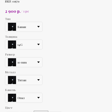
SKU:
01579
р.
2 900
/
1 pc
Тип
Банан
Толщина
14G
Размер
10 mm
Металл
Титан
Камень
Опал
Цвет