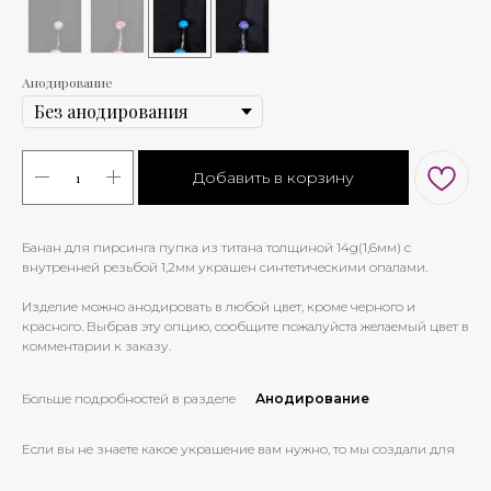
Анодирование
Добавить в корзину
Банан для пирсинга пупка из титана толщиной 14g(1,6мм) с
внутренней резьбой 1,2мм украшен синтетическими опалами.
Изделие можно анодировать в любой цвет, кроме черного и
красного. Выбрав эту опцию, сообщите пожалуйста желаемый цвет в
комментарии к заказу.
Больше подробностей в разделе
Анодирование
Если вы не знаете какое украшение вам нужно, то мы создали для