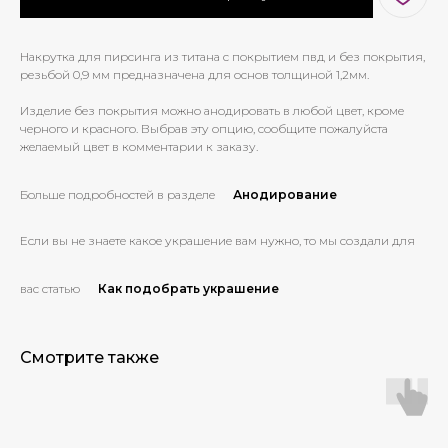
Накрутка для пирсинга из титана с покрытием пвд и без покрытия,
резьбой 0,9 мм предназначена для основ толщиной 1,2мм.
Изделие без покрытия можно анодировать в любой цвет, кроме
черного и красного. Выбрав эту опцию, сообщите пожалуйста
желаемый цвет в комментарии к заказу.
Больше подробностей в разделе
Анодирование
Если вы не знаете какое украшение вам нужно, то мы создали для
вас статью
Как подобрать украшение
Смотрите также