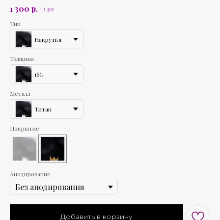
р.
1 300
/
1 pc
Тип
Накрутка
Толщина
16G
Металл
Титан
Покрытие
Анодирование
Добавить в корзину