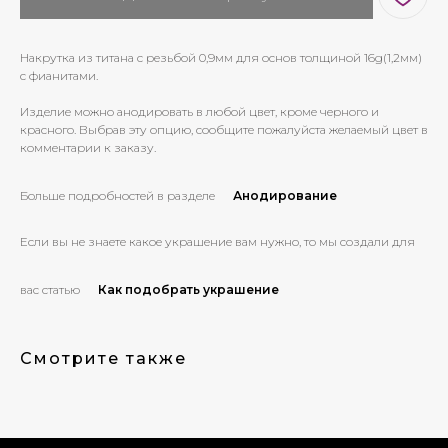
Накрутка из титана с резьбой 0,9мм для основ толщиной 16g(1,2мм)
с фианитами.
Изделие можно анодировать в любой цвет, кроме черного и
красного. Выбрав эту опцию, сообщите пожалуйста желаемый цвет в
комментарии к заказу.
Больше подробностей в разделе
Анодирование
Если вы не знаете какое украшение вам нужно, то мы создали для
вас статью
Как подобрать украшение
Смотрите также