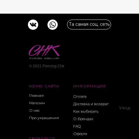
Та самая соц. сеть
© 2021 Piercing Сhk
МЕНЮ САЙТА
ИНФОРМАЦИЯ
Главная
Оплата
Магазин
Доставка и возврат
Уход
О нас
Как выбирать
Про украшения
О брендах
FAQ
Оферта
СВЯЗАТЬСЯ