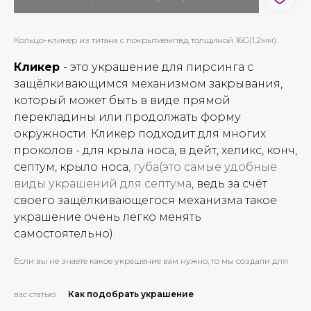
Кольцо-кликер из титана с покрытиемпвд толщиной 16G(1,2мм).
Кликер
- это украшение для пирсинга с
защёлкивающимся механизмом закрывания,
который может быть в виде прямой
перекладины или продолжать форму
окружности. Кликер подходит для многих
проколов - для крыла носа, в дейт, хеликс, конч,
септум, крыло носа
, губа(это самые удобные
виды украшений для септума
, ведь за счёт
своего защёлкивающегося механизма такое
украшение очень легко менять
самостоятельно).
Если вы не знаете какое украшение вам нужно, то мы создали для
вас статью
Как подобрать украшение