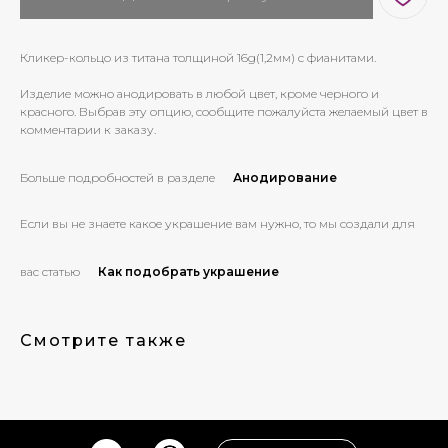
Кликер-кольцо из титана толщиной 16g(1,2мм) с фианитами.
Изделие можно анодировать в любой цвет, кроме черного и
красного. Выбрав эту опцию, сообщите пожалуйста желаемый цвет в
комментарии к заказу.
Больше подробностей в разделе
Анодирование
Если вы не знаете какое украшение вам нужно, то мы создали для
вас статью
Как подобрать украшение
Смотрите также