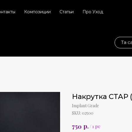
онтакты
Композиции
Статьи
Про Уход
Та самая соц. сет
Накрутка СТАР 
Implant Grade
SKU:
02500
р.
750
/
1 pc