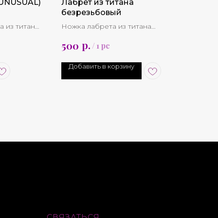
UNUSUAL)
Лабрет из титана
безрезьбовый
а из титана
Ножка лабрета из титана
безрезьбовая 16g/14g
р.
500
/
1 pc
вета
*Накрутка приобретается отдельно
Добавить в корзину
СВЯЗАТЬСЯ