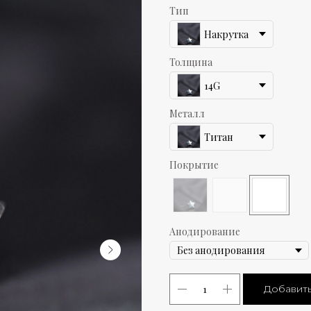
Тип
Накрутка
Толщина
14G
Металл
Титан
Покрытие
Анодирование
Добавить