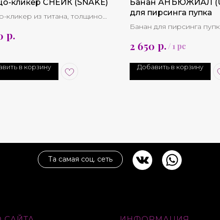
цо-кликер СНЕЙК (SNAKE)
Банан АНЪЮЖИАЛ (
для пирсинга пупка
о-кликер из титана, толщиной
.2 mm)
Банан для пирсинга пупк
р.
0
с фианитами
р.
2 650
/
1 pc
*Несколько вариантов ц
вить в корзину
Добавить в корзину
Та самая соц. сеть
 САЙТА
ИНФОРМАЦИЯ