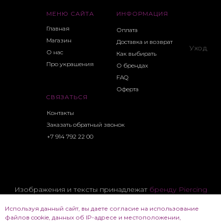
МЕНЮ САЙТА
ИНФОРМАЦИЯ
Главная
Оплата
Магазин
Доставка и возврат
Уход
О нас
Как выбирать
Про украшения
О брендах
FAQ
Оферта
СВЯЗАТЬСЯ
Контакты
Заказать обратный звонок
+7 914 792 22 00
Изображения и тексты принадлежат
бренду Piercing
CHK
Используя данный сайт, вы даете согласие на использование
Все фотоматериалы и тексты принадлежат их
файлов cookie, данных об IP-адресе и местоположении,
владельцам и используются для демонстрации.