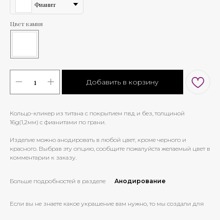
Фианит
Цвет камня
Добавить в корзину
Кольцо-кликер из титана с покрытием пвд и без, толщиной
16g(1,2мм) с фианитами по грани.
Изделие можно анодировать в любой цвет, кроме черного и
красного. Выбрав эту опцию, сообщите пожалуйста желаемый цвет в
комментарии к заказу.
Больше подробностей в разделе
Анодирование
Если вы не знаете какое украшение вам нужно, то мы создали для