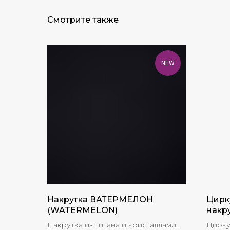
Смотрите также
NEW
Накрутка ВАТЕРМЕЛОН
Цирк
(WATERMELON)
накр
Накрутка из титана и кристаллами
Цирку