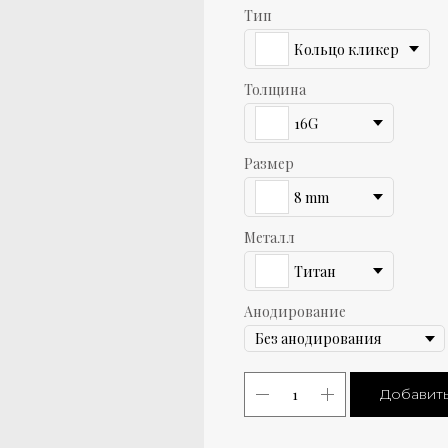
Тип
Кольцо кликер
Толщина
16G
Размер
8 mm
Металл
Титан
Анодирование
Добавить