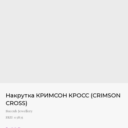
Накрутка КРИМСОН КРОСС (CRIMSON
CROSS)
Succub Jewellery
SKU:
03835