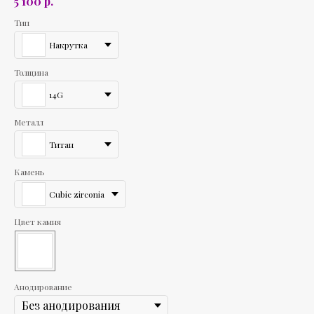
р.
5 100
Тип
Накрутка
Толщина
14G
Металл
Титан
Камень
Cubic zirconia
Цвет камня
Анодирование