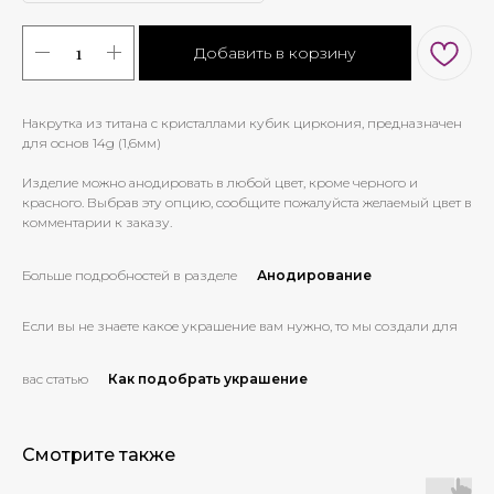
Добавить в корзину
Накрутка из титана с кристаллами кубик циркония, предназначен
для основ 14g (1,6мм)
Изделие можно анодировать в любой цвет, кроме черного и
красного. Выбрав эту опцию, сообщите пожалуйста желаемый цвет в
комментарии к заказу.
Больше подробностей в разделе
Анодирование
Если вы не знаете какое украшение вам нужно, то мы создали для
вас статью
Как подобрать украшение
Смотрите также