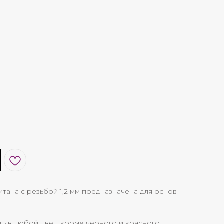
итана с резьбой 1,2 мм предназначена для основ
 в любой цвет, кроме черного и красного.