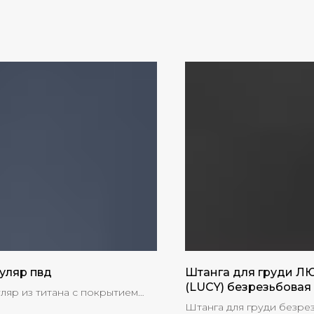
уляр пвд
Штанга для груди Л
(LUCY) безрезьбовая
ляр из титана с покрытием
Штанга для груди безре