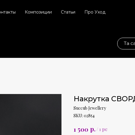
онтакты
Композиции
Статьи
Про Уход
Та самая соц. сет
Накрутка СВОРД
Succub Jewellery
SKU:
02854
р.
1 500
/
1 pc