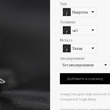
Тип
Накрутка
Толщина
14G
Металл
Титан
Анодирование
Добавить в корзину
Накрутка для пирсинга из т
толщиной 14g(1,6мм).
Изделие можно анодировать