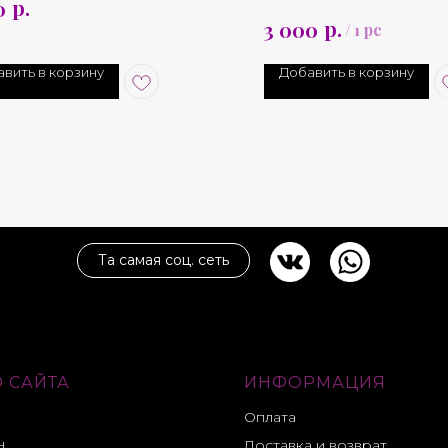
р.
0
титана украшена топом 
р.
3 000
/
1 pc
олько вариантов размера
вить в корзину
Добавить в корзину
Та самая соц. сеть
 САЙТА
ИНФОРМАЦИЯ
Оплата
н
Доставка и возврат