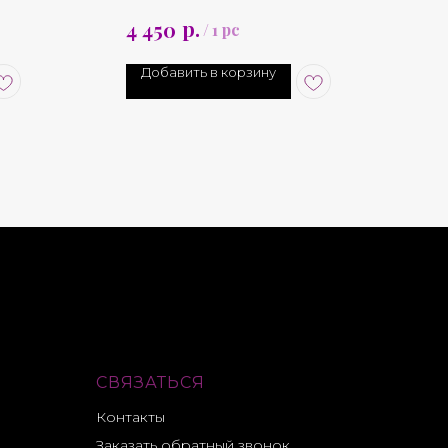
(Пин)
толщиной 16G (1.2 mm)
р.
4 450
/
1 pc
*Несколько вариантов цвета
Добавить в корзину
СВЯЗАТЬСЯ
Контакты
Заказать обратный звонок