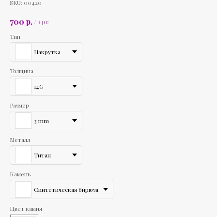
SKU:
00420
р.
700
/
1 pc
Тип
Накрутка
Толщина
14G
Размер
3 mm
Металл
Титан
Камень
Синтетическая бирюза
Цвет камня