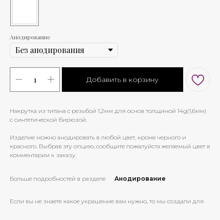
Анодирование
Добавить в корзину
Накрутка из титана с резьбой 1,2мм для основ толщиной 14g(1,6мм)
с синтетической бирюзой.
Изделие можно анодировать в любой цвет, кроме черного и
красного. Выбрав эту опцию, сообщите пожалуйста желаемый цвет в
комментарии к заказу.
Больше подробностей в разделе
Анодирование
Если вы не знаете какое украшение вам нужно, то мы создали для