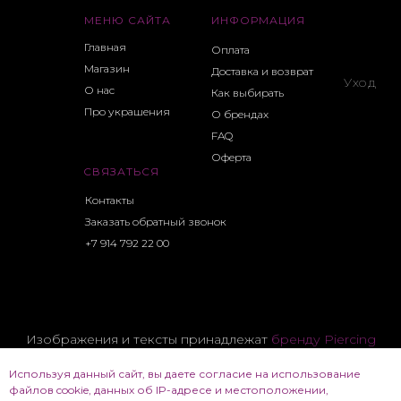
МЕНЮ САЙТА
ИНФОРМАЦИЯ
Главная
Оплата
Магазин
Доставка и возврат
Уход
О нас
Как выбирать
Про украшения
О брендах
FAQ
Оферта
СВЯЗАТЬСЯ
Контакты
Заказать обратный звонок
+7 914 792 22 00
Изображения и тексты принадлежат
бренду Piercing
CHK
Используя данный сайт, вы даете согласие на использование
Все фотоматериалы и тексты принадлежат их
файлов cookie, данных об IP-адресе и местоположении,
владельцам и используются для демонстрации.