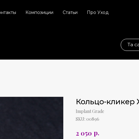
онтакты
Композиции
Статьи
Про Уход
Та самая соц. сет
Кольцо-кликер
Implant Grade
SKU:
00896
р.
2 050