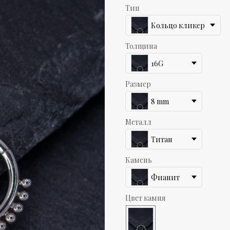
Тип
Кольцо кликер
Толщина
16G
Размер
8 mm
Металл
Титан
Камень
Фианит
Цвет камня