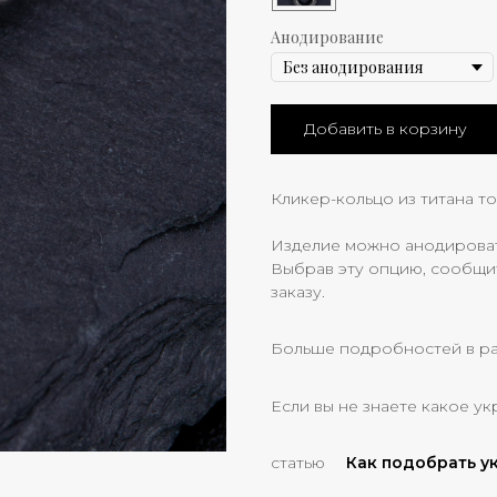
Анодирование
Добавить в корзину
Кликер-кольцо из титана то
Изделие можно анодировать
Выбрав эту опцию, сообщи
заказу.
Больше подробностей в р
Если вы не знаете какое ук
статью
Как подобрать 