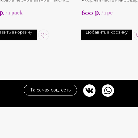
ковые черные ватные палочки
Якорная часть микродер
стренным концом
титана для накруток 14g(
р.
р.
600
/
1 pack
/
1 pc
*Накрутка приобретаетс
вить в корзину
Добавить в корзину
Та самая соц. сеть
 САЙТА
ИНФОРМАЦИЯ