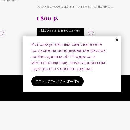
мала из
1,6мм)
Кликер-кольцо из титана, толщиной
16G
р.
1 800
я отдельно
*Несколько вариантов цвета
Добавить в корзину
*Несколько вариантов размера
Используя данный сайт, вы даете
согласие на использование файлов
cookie, данных об IP-адресе и
местоположении, помогающих нам
сделать его удобнее для вас.
ПРИНЯТЬ И ЗАКРЫТЬ
СВЯЗАТЬСЯ