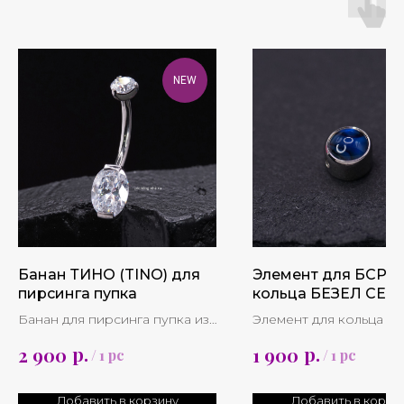
NEW
Банан ТИНО (TINO) для
Элемент для БСР (
пирсинга пупка
кольца БЕЗЕЛ СЕТ
(BEZEL SET)
Банан для пирсинга пупка из
Элемент для кольца из
титана с кристаллами кубик
с натуральным камнем
р.
р.
2 900
1 900
/
1 pc
/
1 pc
циркония
бренда Industrial Stren
*Кольцо приобретает
Добавить в корзину
Добавить в корзи