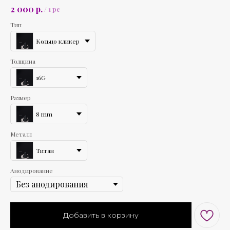
р.
2 000
/
1 pc
Тип
Кольцо кликер
Толщина
16G
Размер
8 mm
Металл
Титан
Анодирование
Добавить в корзину