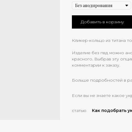
Добавить в корзину
Кликер-кольцо из титана то
Изделие без пвд можно ано
красного. Выбрав эту опци
комментарии к заказу.
Больше подробностей в р
Если вы не знаете какое ук
статью
Как подобрать 