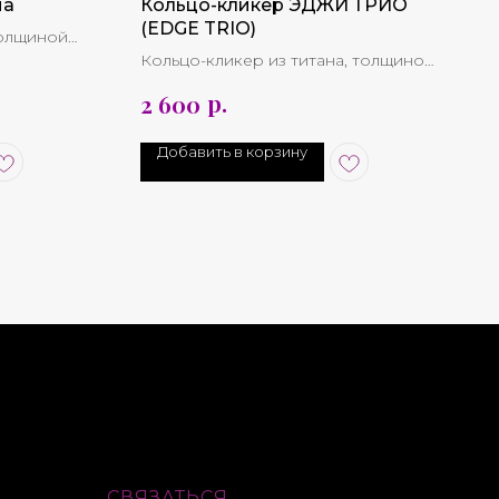
на
Кольцо-кликер ЭДЖИ ТРИО
(EDGE TRIO)
толщиной
Кольцо-кликер из титана, толщиной
16G (1.2 mm)
р.
2 600
азмера
*Несколько вариантов размера
Добавить в корзину
СВЯЗАТЬСЯ