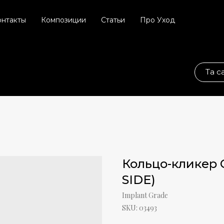
онтакты
Композиции
Статьи
Про Уход
Та самая соц. сет
Кольцо-кликер
SIDE)
Implant Grade
SKU:
03493