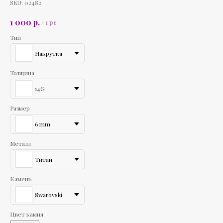
SKU:
02482
р.
1 000
/
1 pc
Тип
Накрутка
Толщина
14G
Размер
6 mm
Металл
Титан
Камень
Swarovski
Цвет камня