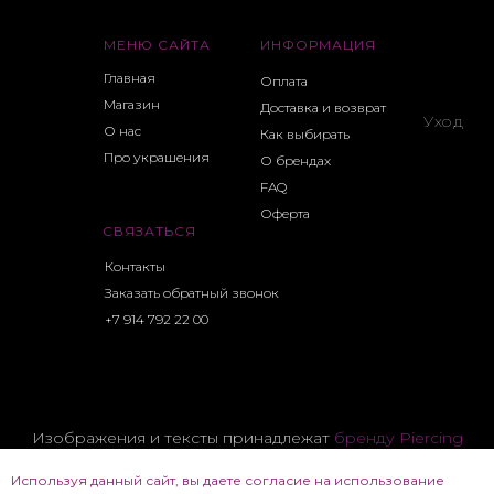
МЕНЮ САЙТА
ИНФОРМАЦИЯ
Главная
Оплата
Магазин
Доставка и возврат
Уход
О нас
Как выбирать
Про украшения
О брендах
FAQ
Оферта
СВЯЗАТЬСЯ
Контакты
Заказать обратный звонок
+7 914 792 22 00
Изображения и тексты принадлежат
бренду Piercing
CHK
Используя данный сайт, вы даете согласие на использование
Все фотоматериалы и тексты принадлежат их