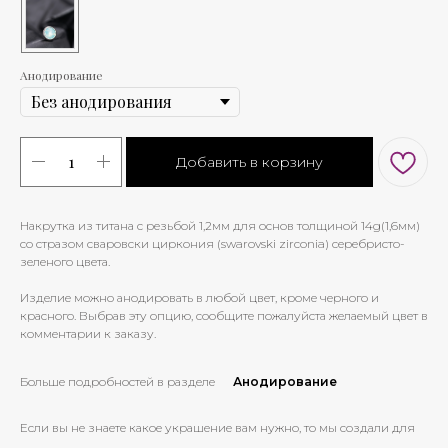
Анодирование
Добавить в корзину
Накрутка из титана с резьбой 1,2мм для основ толщиной 14g(1,6мм)
со стразом сваровски циркония (swarovski zirconia) серебристо-
зеленого цвета.
Изделие можно анодировать в любой цвет, кроме черного и
красного. Выбрав эту опцию, сообщите пожалуйста желаемый цвет в
комментарии к заказу.
Больше подробностей в разделе
Анодирование
Если вы не знаете какое украшение вам нужно, то мы создали для