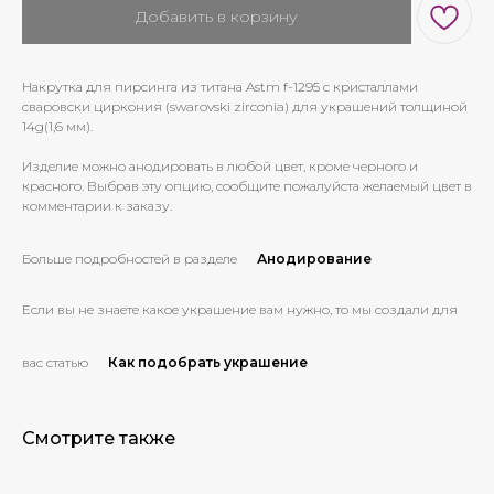
Добавить в корзину
Накрутка для пирсинга из титана Astm f-1295 с кристаллами
сваровски циркония (swarovski zirconia) для украшений толщиной
14g(1,6 мм).
Изделие можно анодировать в любой цвет, кроме черного и
красного. Выбрав эту опцию, сообщите пожалуйста желаемый цвет в
комментарии к заказу.
Больше подробностей в разделе
Анодирование
Если вы не знаете какое украшение вам нужно, то мы создали для
вас статью
Как подобрать украшение
Смотрите также