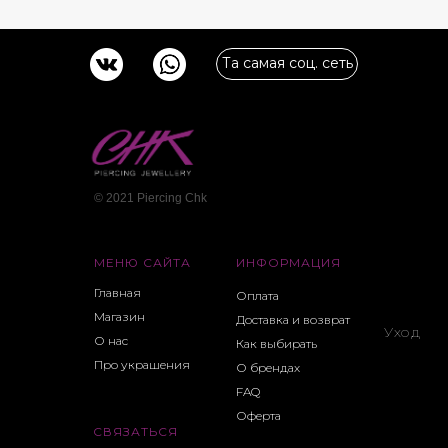
Та самая соц. сеть
© 2021 Piercing Сhk
МЕНЮ САЙТА
ИНФОРМАЦИЯ
Главная
Оплата
Магазин
Доставка и возврат
Уход
О нас
Как выбирать
Про украшения
О брендах
FAQ
Оферта
СВЯЗАТЬСЯ