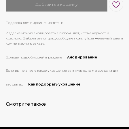
Добавить в корзину
Подвеска для пирсинга из титана
Изделие можно анодировать в любой цвет, кроме черного и
красного. Выбрав эту опцию, сообщите пожалуйста желаемый цвет в
комментарии к заказу.
Больше подробностей в разделе
Анодирование
Если вы не знаете какое украшение вам нужно, то мы создали для
вас статью
Как подобрать украшение
Смотрите также