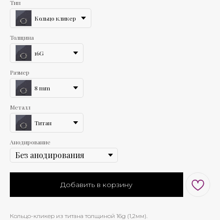
Тип
Кольцо кликер
Толщина
16G
Размер
8 mm
Металл
Титан
Анодирование
Добавить в корзину
Кольцо-кликер из титана толщиной 16g (1,2мм).