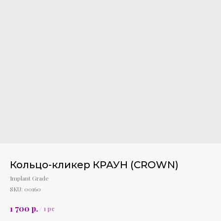
Кольцо-кликер КРАУН (CROWN)
Implant Grade
SKU:
00160
р.
1 700
/
1 pc