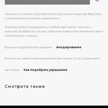
Накрутка из титана с резьбой 0,9мм для основ толщиной 16g(1,2мм)
с синтетическим опалом и фианитами.
Изделие можно анодировать в любой цвет, кроме черного и
красного. Выбрав эту опцию, сообщите пожалуйста желаемый цвет в
комментарии к заказу.
Больше подробностей в разделе
Анодирование
Если вы не знаете какое украшение вам нужно, то мы создали для
вас статью
Как подобрать украшение
Смотрите также