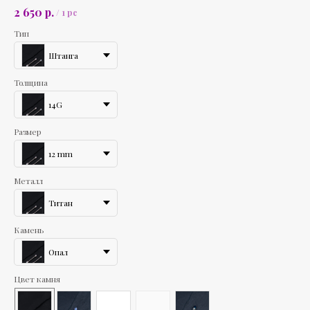
р.
2 650
/
1 pc
Тип
Штанга
Толщина
14G
Размер
12 mm
Металл
Титан
Камень
Опал
Цвет камня