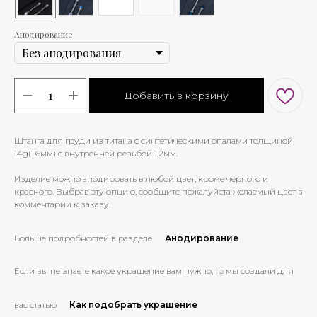
Анодирование
Добавить в корзину
Штанга для груди из титана с синтетическими опалами толщиной
14g(1,6мм) с внутренней резьбой 1,2мм.
Изделие можно анодировать в любой цвет, кроме черного и
красного. Выбрав эту опцию, сообщите пожалуйста желаемый цвет в
комментарии к заказу.
Больше подробностей в разделе
Анодирование
Если вы не знаете какое украшение вам нужно, то мы создали для
вас статью
Как подобрать украшение