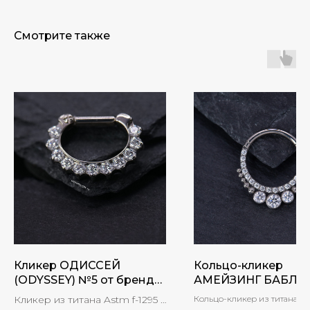
Смотрите также
Кликер ОДИССЕЙ
Кольцо-кликер
(ODYSSEY) №5 от бренда
АМЕЙЗИНГ БАБЛС
Industrial Strength
(AMAZING BUBBLES
Кликер из титана Astm f-1295 с
Кольцо-кликер из титана с